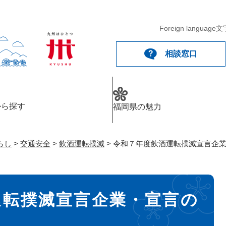
メニューを飛ばして本文へ
Foreign language
文
相談窓口
から探す
福岡県の魅力
らし
>
交通安全
>
飲酒運転撲滅
>
令和７年度飲酒運転撲滅宣言企
運転撲滅宣言企業・宣言の