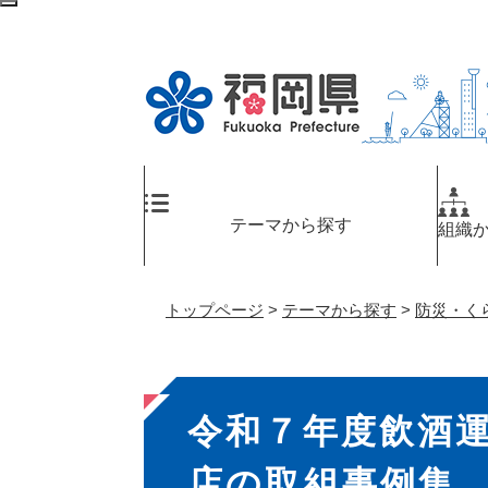
ペ
検
ー
索
ジ
エ
の
リ
先
ア
頭
へ
で
す
。
テーマから探す
組織
トップページ
>
テーマから探す
>
防災・く
本
令和７年度飲酒
文
店の取組事例集