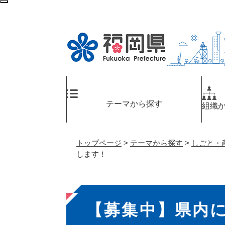
ペ
検
ー
索
ジ
エ
の
リ
先
ア
頭
へ
で
す
。
テーマから探す
組織
トップページ
>
テーマから探す
>
しごと・
します！
本
【募集中】県内
文