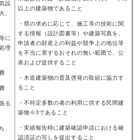
気設
以上の建築物であること
火、
・県の求めに応じて、施工等の技術に関
する情報（設計図書等）や建築写真を、
等に
申請者の財産上の利益や競争上の地位等
処理
を不当に害するおそれの無い範囲で、公
表および提供すること
費
・木造建築物の普及啓発の取組に協力す
ること
費
・不特定多数の者の利用に供する民間建
係る
築物※3であること
・実績報告時に建築確認申請における確
ち、
認済証の写しを提出すること