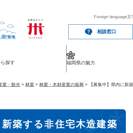
メニューを飛ばして本文へ
Foreign language
文
相談窓口
から探す
福岡県の魅力
産業・観光
>
林業
>
林業・木材産業の振興
>
【募集中】県内に新
に新築する非住宅木造建築