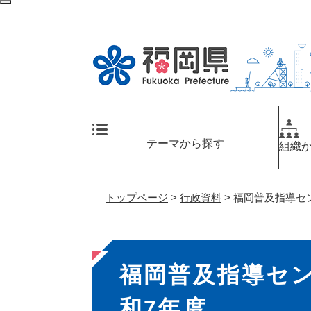
ペ
メ
検
ー
ニ
索
ジ
ュ
エ
の
ー
リ
先
を
ア
頭
飛
へ
で
ば
す
し
。
て
テーマから探す
組織
本
文
へ
トップページ
>
行政資料
>
福岡普及指導セ
本
福岡普及指導セ
文
和7年度