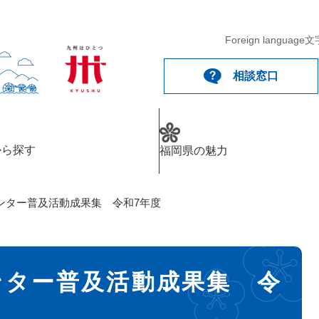
Foreign language
文
相談窓口
から探す
福岡県の魅力
ンター普及活動成果集 令和7年度
ンター普及活動成果集 令