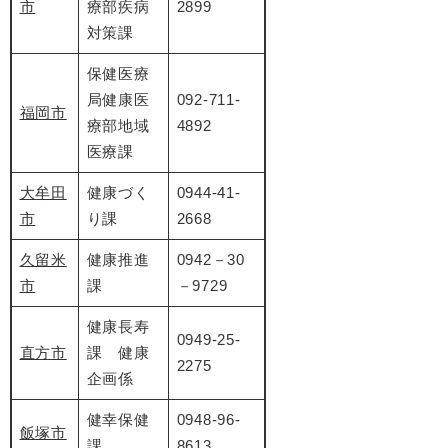
市
療部疾病
2899
対策課
​保健医療
局健康医
​092-711-
福岡市
療部地域
4892
医療課
大牟田
健康づく
0944-41-
市
り課
2668
久留米
健康推進
0942－30
市
課
－9729
健康長寿
0949-25-
直方市
課 健康
2275
企画係
健幸保健
0948-96-
飯塚市
課
8613