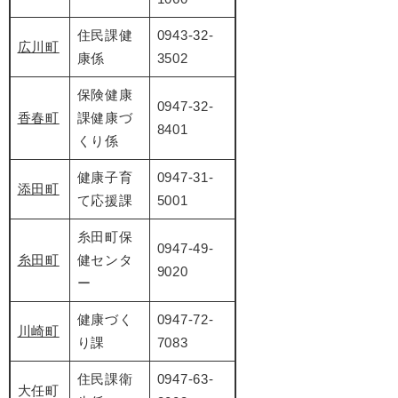
住民課健
0943-32-
広川町
康係
3502
保険健康
0947-32-
香春町
課健康づ
8401
くり係
健康子育
0947-31-
添田町
て応援課
5001
糸田町保
0947-49-
糸田町
健センタ
9020
ー
健康づく
0947-72-
川崎町
り課
7083
住民課衛
0947-63-
大任町