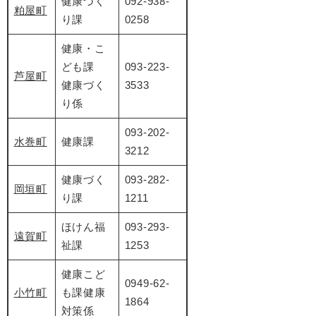
健康づく
092-938-
粕屋町
り課
0258
健康・こ
ども課
093-223-
芦屋町
健康づく
3533
り係
093-202-
水巻町
健康課
3212
健康づく
093-282-
岡垣町
り課
1211
ほけん福
093-293-
遠賀町
祉課
1253
健康こど
0949-62-
小竹町
も課健康
1864
対策係