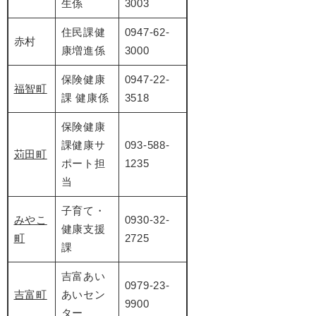
生係
3003
住民課健
0947-62-
赤村
康増進係
3000
​保険健康
​0947-22-
福智町
課 健康係
3518
​保険健康
課健康サ
093-588-
苅田町
ポート担
1235
当
子育て・
みやこ
0930-32-
健康支援
町
2725
課
吉富あい
0979-23-
吉富町
あいセン
9900
ター