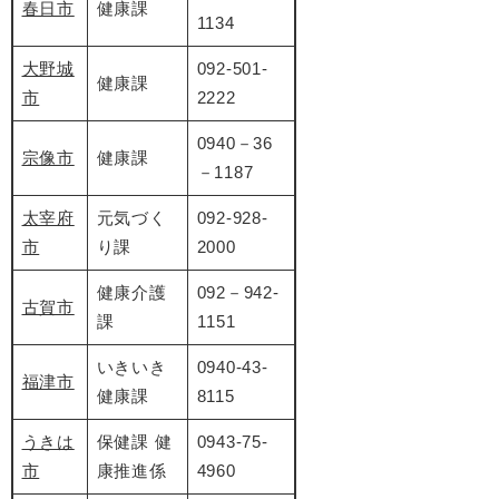
春日市
健康課
1134
大野城
092-501-
健康課
市
2222
0940－36
宗像市
健康課
－1187
太宰府
元気づく
092-928-
市
り課
2000
健康介護
092－942-
古賀市
課
1151
いきいき
0940-43-
福津市
健康課
8115
うきは
保健課 健
0943-75-
市
康推進係
4960