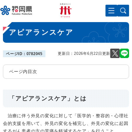
ペ
メニューを飛ばして本文へ
ー
ジ
の
本
先
アピアランスケア
文
頭
で
す
。
更新日：2026年6月22日更新
ページID：0782045
ページ内目次
「アピアランスケア」とは
治療に伴う外見の変化に対して「医学的・整容的・心理社
会的支援を用いて、外見の変化を補完し、外見の変化に起因
するがん患者の方の苦痛を軽減するケア」を行うこと