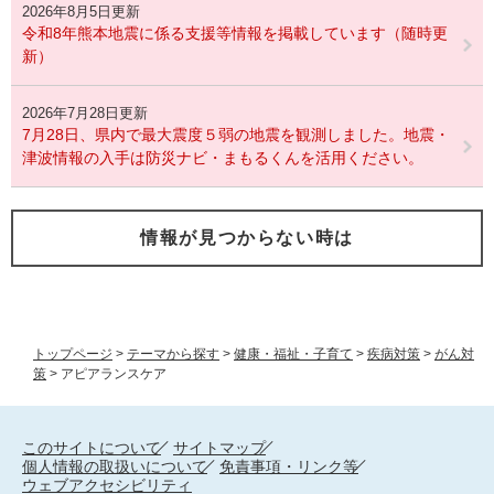
2026年8月5日更新
令和8年熊本地震に係る支援等情報を掲載しています（随時更
新）
2026年7月28日更新
7月28日、県内で最大震度５弱の地震を観測しました。地震・
津波情報の入手は防災ナビ・まもるくんを活用ください。
情報が見つからない時は
トップページ
>
テーマから探す
>
健康・福祉・子育て
>
疾病対策
>
がん対
策
>
アピアランスケア
このサイトについて
サイトマップ
個人情報の取扱いについて
免責事項・リンク等
ウェブアクセシビリティ