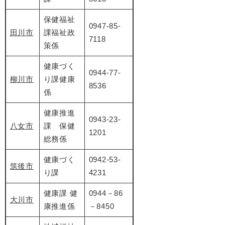
保健福祉
0947-85-
田川市
課福祉政
7118
策係
健康づく
0944-77-
柳川市
り課健康
8536
係
健康推進
0943-23-
八女市
課 保健
1201
総務係
健康づく
0942-53-
筑後市
り課
4231
健康課 健
0944－86
大川市
康推進係
－8450