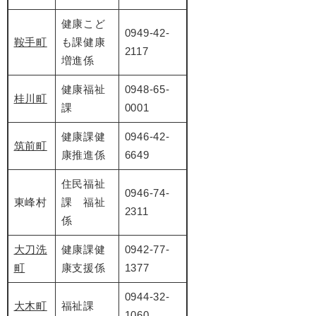
健康こど
0949-42-
鞍手町
も課健康
2117
増進係
健康福祉
0948-65-
桂川町
課
0001
健康課健
0946-42-
筑前町
康推進係
6649
住民福祉
0946-74-
東峰村
課 福祉
2311
係
大刀洗
健康課健
0942-77-
町
康支援係
1377
0944-32-
大木町
福祉課
1060