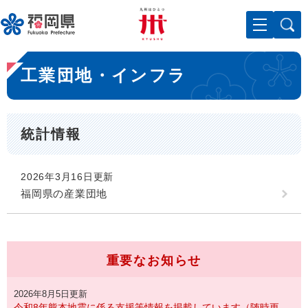
ペ
メニューを飛ばして本文へ
ー
ジ
の
本
先
工業団地・インフラ
文
頭
で
す
。
統計情報
2026年3月16日更新
福岡県の産業団地
重要なお知らせ
2026年8月5日更新
令和8年熊本地震に係る支援等情報を掲載しています（随時更