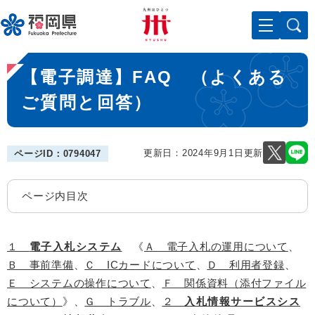
ペ
メニューを飛ばして本文へ
ー
ジ
の
本
先
【電子調達】FAQ （よくある
文
頭
で
ご質問と回答）
す
。
更新日：2024年9月1日更新
ページID：0794047
ページ内目次
１
電子入札システム
《
Ａ 電子入札の運用について
、
Ｂ 事前準備
、
Ｃ ICカードについて
、
Ｄ 利用者登録
、
Ｅ システムの操作について
、
Ｆ 関係資料（添付ファイル
について）
》、
Ｇ トラブル
、
２
入札情報サービスシス