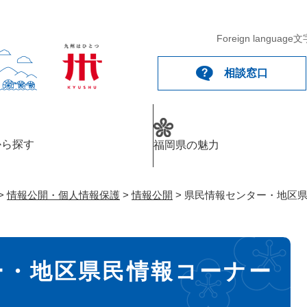
メニューを飛ばして本文へ
Foreign language
文
相談窓口
から探す
福岡県の魅力
>
情報公開・個人情報保護
>
情報公開
>
県民情報センター・地区
ー・地区県民情報コーナー