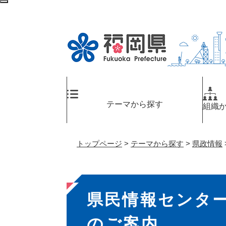
ペ
検
ー
索
ジ
エ
の
リ
先
ア
頭
へ
で
す
。
テーマから探す
組織
トップページ
>
テーマから探す
>
県政情報
本
県民情報センタ
文
のご案内