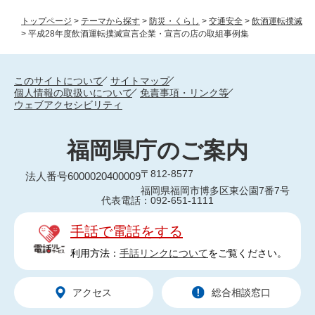
トップページ
>
テーマから探す
>
防災・くらし
>
交通安全
>
飲酒運転撲滅
>
平成28年度飲酒運転撲滅宣言企業・宣言の店の取組事例集
このサイトについて
サイトマップ
個人情報の取扱いについて
免責事項・リンク等
ウェブアクセシビリティ
福岡県庁のご案内
〒812-8577
法人番号6000020400009
福岡県福岡市博多区東公園7番7号
代表電話：092-651-1111
手話で電話をする
利用方法：
手話リンクについて
をご覧ください。
アクセス
総合相談窓口