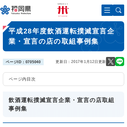
ペ
メニューを飛ばして本文へ
ー
ジ
の
本
先
平成28年度飲酒運転撲滅宣言企
文
頭
で
業・宣言の店の取組事例集
す
。
更新日：2017年1月12日更新
ページID：0705040
ページ内目次
飲酒運転撲滅宣言企業・宣言の店取組
事例集