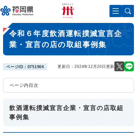
ペ
メニューを飛ばして本文へ
ー
ジ
の
本
先
令和６年度飲酒運転撲滅宣言企
文
頭
で
業・宣言の店の取組事例集
す
。
更新日：2024年12月20日更新
ページID：0751904
ページ内目次
飲酒運転撲滅宣言企業・宣言の店取組
事例集