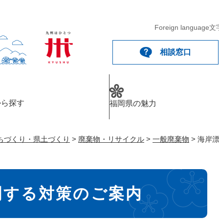
メニューを飛ばして本文へ
Foreign language
文
相談窓口
から探す
福岡県の魅力
ちづくり・県土づくり
>
廃棄物・リサイクル
>
一般廃棄物
>
海岸
関する対策のご案内