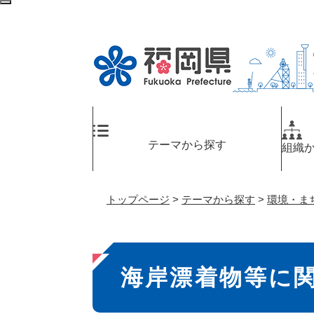
ペ
検
ー
索
ジ
エ
の
リ
先
ア
頭
へ
で
す
。
テーマから探す
組織
トップページ
>
テーマから探す
>
環境・ま
本
海岸漂着物等に
文