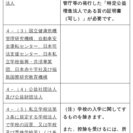
法人
管庁等の発行した「特定公益
増進法人である旨の証明書
（写し）」が必要です。
４－（３）
​国立健康危機
管理研究機構​、
自動車安
全運転センター、日本司
法支援センター、日本私
立学校振興・共済事業
団、日本赤十字社及び福
島国際研究教育機構
４－（４）公益社団法人
及び公益財団法人
４－（５）私立学校法第
（注）学校の入学に関してす
３条に規定する学校法人
るものを除きます。
で学校の設置、又は学校
また、控除を受けるには、所
及び専修学校若しくは各