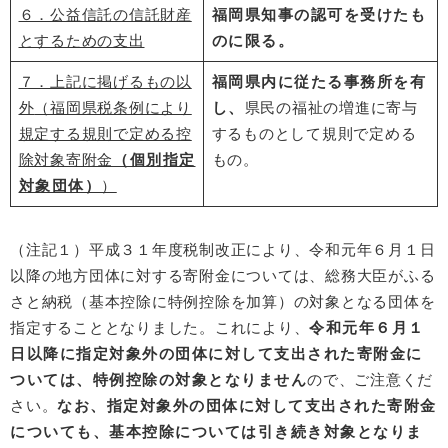
６．公益信託の信託財産
福岡県知事の認可を受けたも
とするための支出
のに限る。
７．上記に掲げるもの以
福岡県内に従たる事務所を有
外
（福岡県税条例により
し、
県民の福祉の増進に寄与
規定する規則で定める控
するものとして規則で定める
除対象寄附金
（個別指定
もの。
対象団体）
）
（
注記１
）平成３１年度税制改正により、令和元年６月１日
以降の地方団体に対する寄附金については、総務大臣がふる
さと納税（基本控除に特例控除を加算）の対象となる団体を
指定することとなりました。これにより、
令和元年６月１
日以降に指定対象外の団体に対して支出された寄附金に
ついては、特例控除の対象となりません
ので、ご注意くだ
さい。
なお、指定対象外の団体に対して支出された寄附金
についても、基本控除については引き続き対象となりま