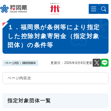
ペ
メニューを飛ばして本文へ
ー
ジ
の
本
先
１．福岡県が条例等により指定
文
頭
で
した控除対象寄附金（指定対象
す
団体）の条件等
。
更新日：2026年6月8日更新
ページID：0809004
ページ内目次
指定対象団体一覧