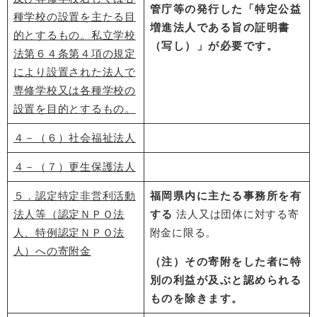
管庁等の発行した「特定公益
種学校の設置を主たる目
増進法人である旨の証明書
的とするもの。私立学校
（写し）」が必要です。
法第６４条第４項の規定
により設置された法人で
専修学校又は各種学校の
設置を目的とするもの。
４－（６）社会福祉法人
４－（７）更生保護法人
５．認定特定非営利活動
福岡県内に主たる事務所を有
法人等（認定ＮＰＯ法
する
法人又は団体に対する寄
人、特例認定ＮＰＯ法
附金に限る。
人）への寄附金
（注）その寄附をした者に特
別の利益が及ぶと認められる
ものを除きます。