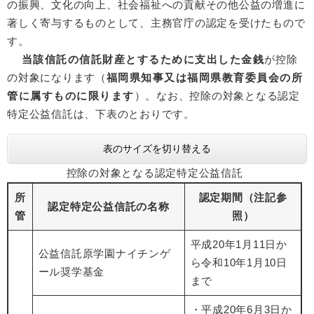
の振興、文化の向上、社会福祉への貢献その他公益の増進に
著しく寄与するものとして、主務官庁の認定を受けたもので
す。
当該信託の信託財産とするために支出した金銭
が控除
の対象になります（
福岡県知事又は福岡県教育委員会の所
管に属すものに限ります
）。なお、控除の対象となる認定
特定公益信託は、下表のとおりです。
表のサイズを切り替える
控除の対象となる認定特定公益信託
所
認定期間（注記参
認定特定公益信託の名称
管
照）
平成20年1月11日か
公益信託原学園ナイチンゲ
ら令和10年1月10日
ール奨学基金
まで
・平成20年6月3日か