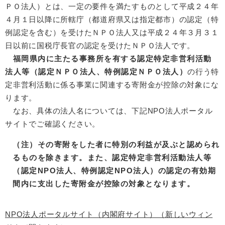
ＰＯ法人）とは、一定の要件を満たすものとして平成２４年
４月１日以降に所轄庁（都道府県又は指定都市）の認定（特
例認定を含む）を受けたＮＰＯ法人又は平成２４年３月３１
日以前に国税庁長官の認定を受けたＮＰＯ法人です。
福岡県内に主たる事務所を有する認定特定非営利活動
法人等（認定ＮＰＯ法人、特例認定ＮＰＯ法人）
の行う特
定非営利活動に係る事業に関連する寄附金が控除の対象にな
ります。
なお、具体の法人名については、下記NPO法人ポータル
サイトでご確認ください。
（注）その寄附をした者に特別の利益が及ぶと認められ
るものを除きます。また、認定特定非営利活動法人等
（認定NPO法人、特例認定NPO法人）の認定の有効期
間内に支出した寄附金が控除の対象となります。
NPO法人ポータルサイト（内閣府サイト）（新しいウィン