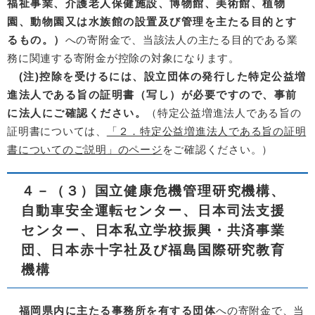
福祉事業、介護老人保健施設、博物館、美術館、植物
園、動物園又は水族館の設置及び管理を主たる目的とす
るもの。）
への寄附金で、当該法人の主たる目的である業
務に関連する寄附金が控除の対象になります。
(注)控除を受けるには、設立団体の発行した特定公益増
進法人である旨の証明書（写し）が必要ですので、事前
に法人にご確認ください。
（特定公益増進法人である旨の
証明書については、
「２．特定公益増進法人である旨の証明
書についてのご説明」のページ
をご確認ください。）
４－（３）
国立健康危機管理研究機構、​
自動車安全運転センター、日本司法支援
センター、日本私立学校振興・共済事業
団、日本赤十字社及び福島国際研究教育
機構
福岡県内に主たる事務所を有する団体
への寄附金で、当