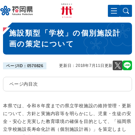
ペ
メニューを飛ばして本文へ
ー
ジ
の
本
先
施設類型「学校」の個別施設計
文
頭
で
画の策定について
す
。
更新日：2018年7月11日更新
ページID：0570826
ページ内目次
本県では、令和８年度までの県立学校施設の維持管理・更新
について、方針と実施内容等を明らかにし、児童・生徒の安
全・安心と充実した教育環境の確保を目的として、「福岡県
立学校施設長寿命化計画（個別施設計画）」を策定しまし