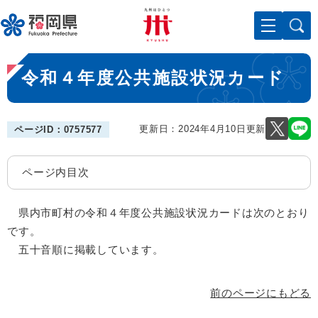
ペ
メニューを飛ばして本文へ
ー
ジ
の
本
先
令和４年度公共施設状況カード
文
頭
で
す
。
更新日：2024年4月10日更新
ページID：0757577
ページ内目次
県内市町村の令和４年度公共施設状況カードは次のとおり
です。
五十音順に掲載しています。
前のページにもどる