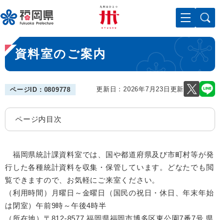
ペ
メニューを飛ばして本文へ
ー
ジ
の
本
先
資料室のご案内
文
頭
で
す
。
更新日：2026年7月23日更新
ページID：0809778
ページ内目次
福岡県統計課資料室では、国や都道府県及び市町村等が発
行した各種統計資料を収集・保管しています。どなたでも閲
覧できますので、お気軽にご来室ください。
（利用時間）月曜日～金曜日（国民の祝日・休日、年末年始
は閉室）午前9時～午後4時半
（所在地）〒812-8577 福岡県福岡市博多区東公園7番7号 県