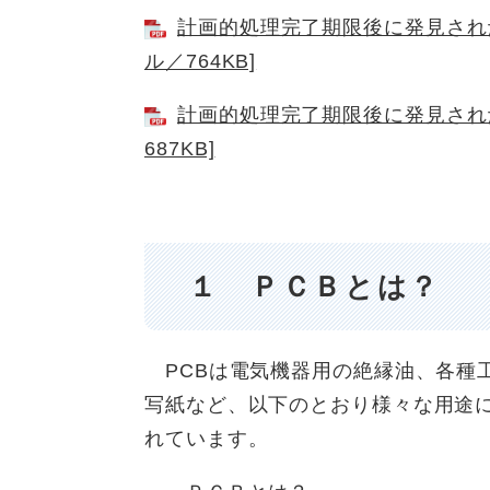
計画的処理完了期限後に発見された
ル／764KB]
計画的処理完了期限後に発見された
687KB]
１ ＰＣＢとは？
PCBは電気機器用の絶縁油、各種
写紙など、以下のとおり様々な用途
れています。