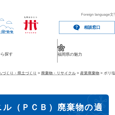
メニューを飛ばして本文へ
Foreign language
文
相談窓口
から探す
福岡県の魅力
ちづくり・県土づくり
>
廃棄物・リサイクル
>
産業廃棄物
>
ポリ
ニル（ＰＣＢ）廃棄物の適