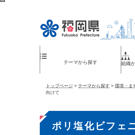
ペ
検
ー
索
ジ
エ
の
リ
先
ア
頭
へ
で
す
。
テーマから探す
組織
トップページ
>
テーマから探す
>
環境・ま
向けて
本
ポリ塩化ビフェ
文