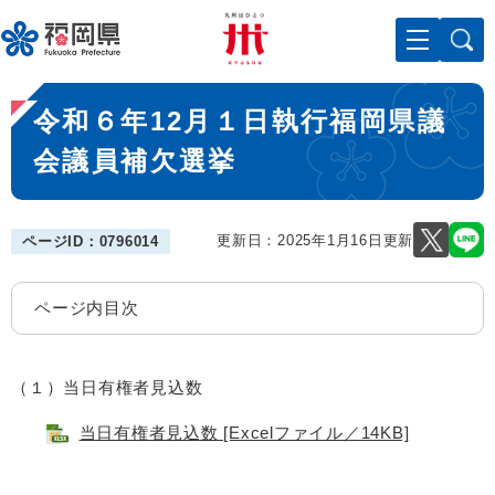
ペ
メニューを飛ばして本文へ
ー
ジ
の
本
先
令和６年12月１日執行福岡県議
文
頭
で
会議員補欠選挙
す
。
更新日：2025年1月16日更新
ページID：0796014
ページ内目次
（１）当日有権者見込数
当日有権者見込数 [Excelファイル／14KB]