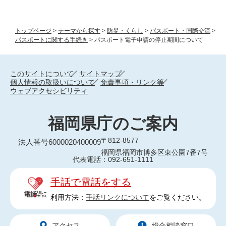
トップページ
>
テーマから探す
>
防災・くらし
>
パスポート・国際交流
>
パスポートに関する手続き
>
パスポート電子申請の停止期間について
このサイトについて
サイトマップ
個人情報の取扱いについて
免責事項・リンク等
ウェブアクセシビリティ
福岡県庁のご案内
〒812-8577
法人番号6000020400009
福岡県福岡市博多区東公園7番7号
代表電話：092-651-1111
手話で電話をする
利用方法：
手話リンクについて
をご覧ください。
アクセス
総合相談窓口