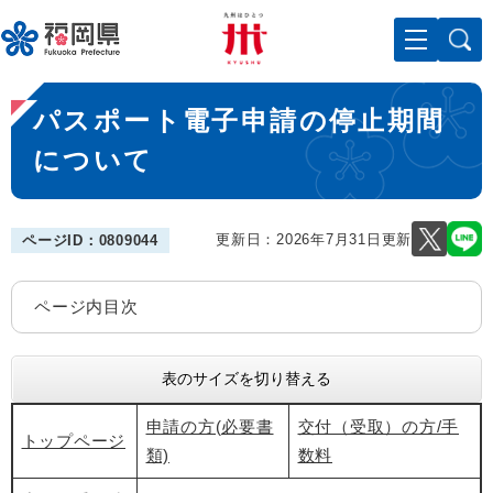
ペ
メニューを飛ばして本文へ
ー
ジ
の
本
先
パスポート電子申請の停止期間
文
頭
で
について
す
。
更新日：2026年7月31日更新
ページID：0809044
ページ内目次
表のサイズを切り替える
申請の方(必要書
交付（受取）の方/手
トップページ
類)
数料