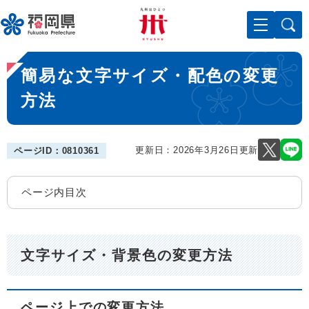
ペ
メニューを飛ばして本文へ
ー
ジ
の
本
先
簡易な文字サイズ・配色の変更
文
頭
で
方法
す
。
更新日：2026年3月26日更新
ページID：0810361
ページ内目次
文字サイズ・背景色の変更方法
ページ上での変更方法