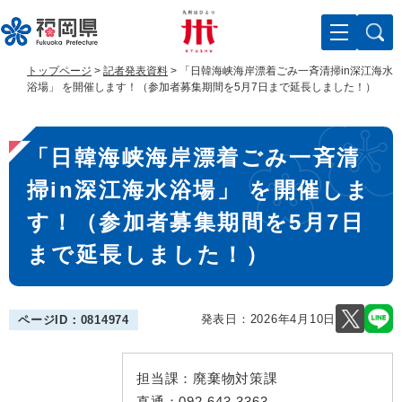
ペ
メ
ー
ニ
ジ
ュ
の
ー
トップページ
>
記者発表資料
>
「日韓海峡海岸漂着ごみ一斉清掃in深江海水
先
を
浴場」 を開催します！（参加者募集期間を5月7日まで延長しました！）
頭
飛
で
ば
本
す
し
「日韓海峡海岸漂着ごみ一斉清
。
て
文
本
掃in深江海水浴場」 を開催しま
文
へ
す！（参加者募集期間を5月7日
まで延長しました！）
発表日：
2026年4月10日
ページID：0814974
担当課：
廃棄物対策課
直通：
092-643-3363