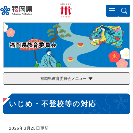
ペ
メニューを飛ばして本文へ
ー
ジ
の
先
頭
で
福岡県教育委員会
す
。
福岡県教育委員会メニュー
本
いじめ・不登校等の対応
文
2026年3月25日更新