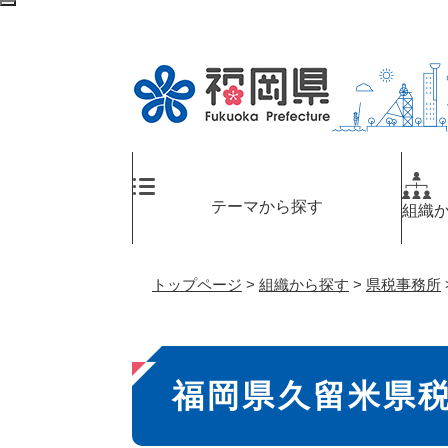
ペ
検
ー
索
ジ
エ
の
リ
先
ア
頭
へ
で
す
。
テーマから探す
組織
トップページ
>
組織から探す
>
県税事務所
本
福岡県久留米県
文