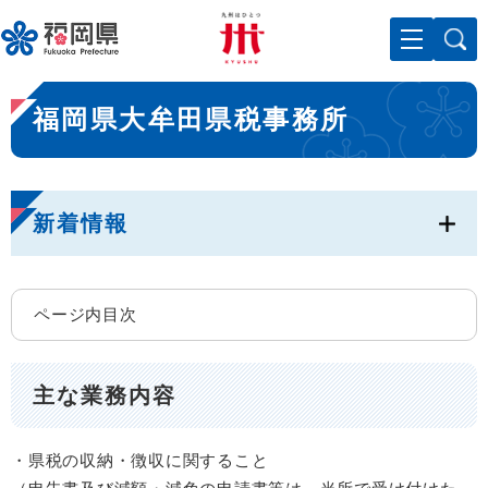
ペ
メニューを飛ばして本文へ
ー
ジ
の
本
先
福岡県大牟田県税事務所
文
頭
で
す
。
新着情報
ページ内目次
主な業務内容
・県税の収納・徴収に関すること