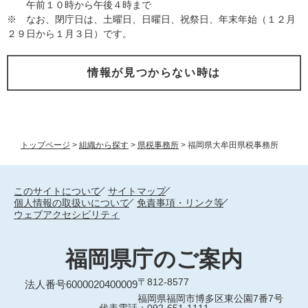
午前１０時から午後４時まで
※ なお、閉庁日は、土曜日、日曜日、祝祭日、年末年始（１２月
２９日から１月３日）です。
情報が見つからない時は
トップページ
>
組織から探す
>
県税事務所
>
福岡県大牟田県税事務所
このサイトについて
サイトマップ
個人情報の取扱いについて
免責事項・リンク等
ウェブアクセシビリティ
福岡県庁のご案内
〒812-8577
法人番号6000020400009
福岡県福岡市博多区東公園7番7号