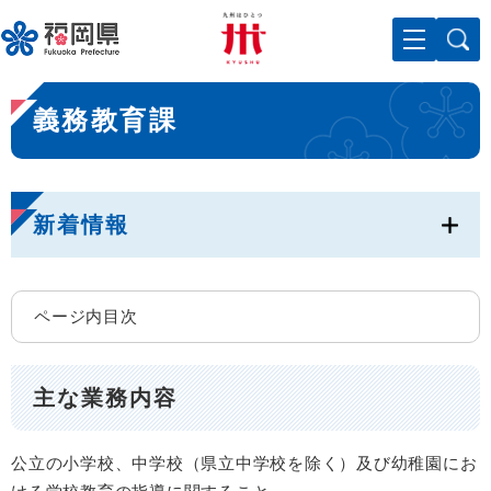
ペ
メニューを飛ばして本文へ
ー
ジ
の
本
先
義務教育課
文
頭
で
す
。
新着情報
ページ内目次
主な業務内容
公立の小学校、中学校（県立中学校を除く）及び幼稚園にお