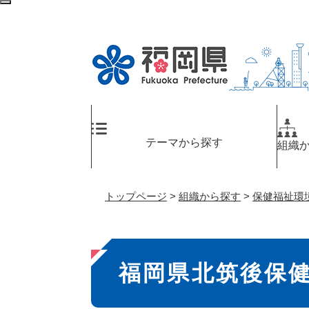
ペ
検
ー
索
ジ
エ
の
リ
先
ア
頭
へ
で
す
。
テーマから探す
組織
トップページ
>
組織から探す
>
保健福祉環
本
福岡県北筑後保
文