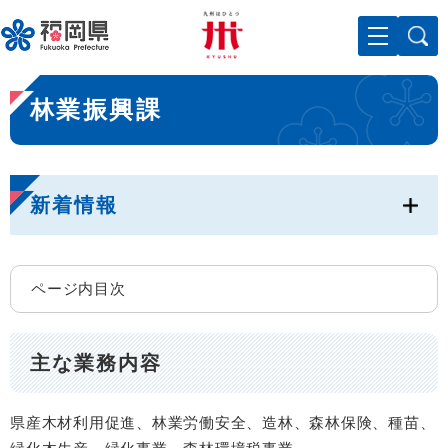
ペ
メニューを飛ばして本文へ
ー
ジ
の
本
先
林業振興課
文
頭
で
す
。
新着情報
ページ内目次
主な業務内容
県産木材利用促進、林業労働安全、造林、森林保険、種苗、