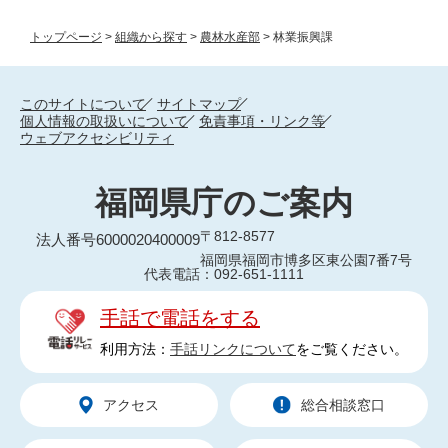
トップページ
>
組織から探す
>
農林水産部
>
林業振興課
このサイトについて
サイトマップ
個人情報の取扱いについて
免責事項・リンク等
ウェブアクセシビリティ
福岡県庁のご案内
〒812-8577
法人番号6000020400009
福岡県福岡市博多区東公園7番7号
代表電話：092-651-1111
手話で電話をする
利用方法：
手話リンクについて
をご覧ください。
アクセス
総合相談窓口