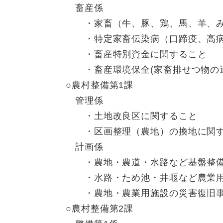
畜産係
・家畜（牛、豚、鶏、馬、羊、み
・特定家畜伝染病（口蹄疫、高病
・畜産特別資金に関すること
・畜産環境保全(家畜排せつ物の適
○農村整備第1課
管理係
・土地改良区に関すること
・区画整理（農地）の換地に関す
計画係
・農地・農道・水路など基盤整備
・水路・ため池・井堰など農業用
・農地・農業用施設の災害復旧事
○農村整備第2課