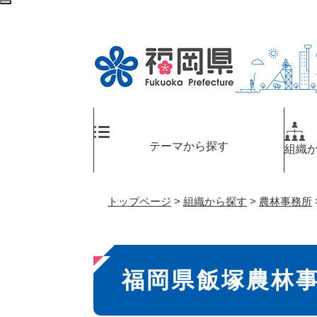
ペ
検
ー
索
ジ
エ
の
リ
先
ア
頭
へ
で
す
。
テーマから探す
組織
トップページ
>
組織から探す
>
農林事務所
本
福岡県飯塚農林
文