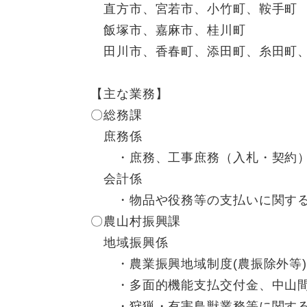
直方市、宮若市、小竹町、鞍手町
飯塚市、嘉麻市、桂川町
田川市、香春町、添田町、糸田町、
【主な業務】
〇総務課
庶務係
・庶務、工事庶務（入札・契約）
会計係
・物品や役務等の支払いに関す
〇農山村振興課
地域振興係
・農業振興地域制度(農振除外等)
・多面的機能支払交付金、中山間
・狩猟・有害鳥獣業務等に関す