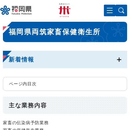
ペ
メニューを飛ばして本文へ
ー
ジ
の
本
先
福岡県両筑家畜保健衛生所
文
頭
で
す
。
新着情報
ページ内目次
主な業務内容
家畜の伝染病予防業務