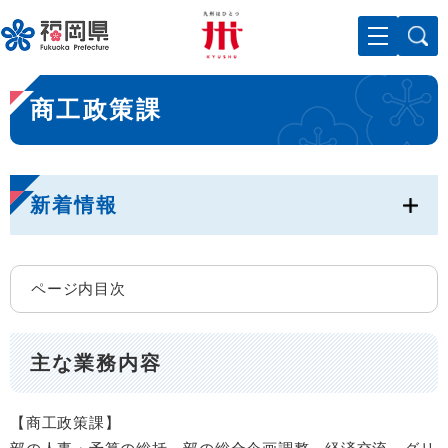
ペ
メニューを飛ばして本文へ
ー
ジ
の
本
先
商工政策課
文
頭
で
す
。
新着情報
ページ内目次
主な業務内容
【商工政策課】