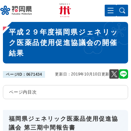
ペ
メニューを飛ばして本文へ
ー
ジ
の
本
先
平成２９年度福岡県ジェネリッ
文
頭
で
ク医薬品使用促進協議会の開催
す
結果
。
更新日：2019年10月10日更新
ページID：0671434
ページ内目次
福岡県ジェネリック医薬品使用促進協
議会 第三期中間報告書