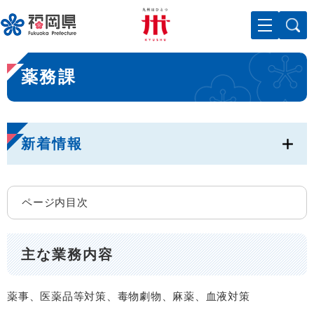
ペ
メニューを飛ばして本文へ
ー
ジ
の
本
先
薬務課
文
頭
で
す
。
新着情報
ページ内目次
主な業務内容
薬事、医薬品等対策、毒物劇物、麻薬、血液対策