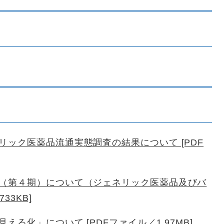
ック医薬品流通実態調査の結果について [PDF
（第４期）について（ジェネリック医薬品及びバ
33KB]
る化」について [PDFファイル／1.97MB]