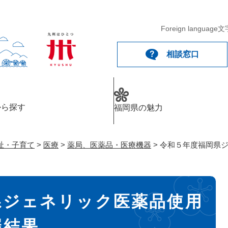
メニューを飛ばして本文へ
Foreign language
文
相談窓口
から探す
福岡県の魅力
祉・子育て
>
医療
>
薬局、医薬品・医療機器
>
令和５年度福岡県
県ジェネリック医薬品使用
催結果