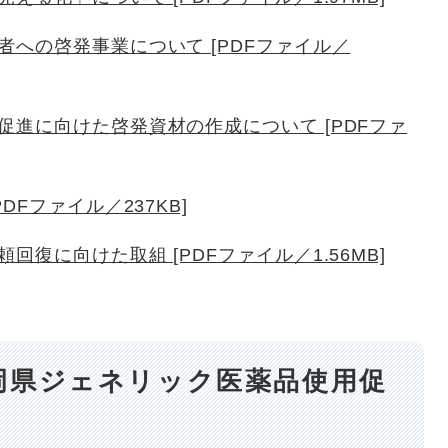
への啓発事業について [PDFファイル／
進に向けた啓発資材の作成について [PDFファ
Fファイル／237KB]
復に向けた取組 [PDFファイル／1.56MB]
岡県ジェネリック医薬品使用促