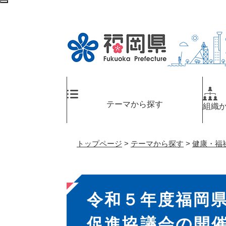
ペ
検
ー
索
ジ
エ
の
リ
先
ア
頭
へ
で
す
。
テーマから探す
組織
トップページ
>
テーマから探す
>
健康・福
本
令和５年度福岡
文
促進協議会の開