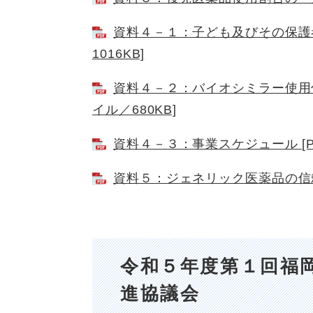
資料４－１：子ども及びその保護者
1016KB]
資料４－２：バイオシミラー使用促
イル／680KB]
資料４－３：事業スケジュール [PD
資料５：ジェネリック医薬品の信頼回
令和５年度第１回福
進協議会