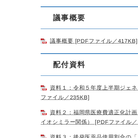
議事概要
議事概要 [PDFファイル／417KB]
配付資料
資料１：令和５年度上半期ジェネリ
ファイル／235KB]
資料２：福岡県医療費適正化計画
イオシミラー関係） [PDFファイル／7
資料３：後発医薬品使用割合の「見え