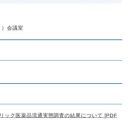
）
９）会議室
ック医薬品流通実態調査の結果について [PDF