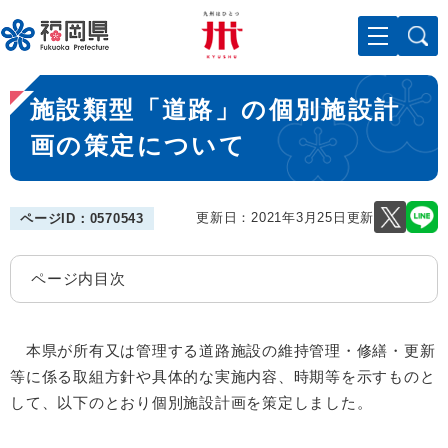
ペ
メニューを飛ばして本文へ
ー
ジ
の
本
先
施設類型「道路」の個別施設計
文
頭
で
画の策定について
す
。
更新日：2021年3月25日更新
ページID：0570543
ページ内目次
本県が所有又は管理する道路施設の維持管理・修繕・更新
等に係る取組方針や具体的な実施内容、時期等を示すものと
して、以下のとおり個別施設計画を策定しました。