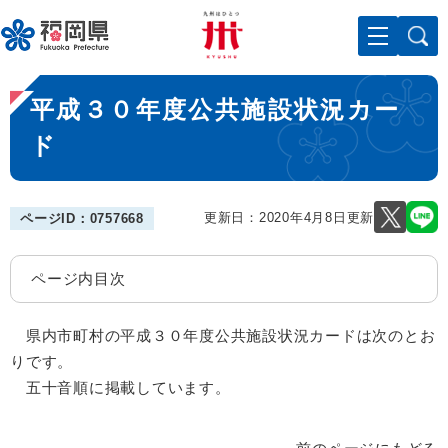
ペ
メニューを飛ばして本文へ
ー
ジ
の
本
先
平成３０年度公共施設状況カー
文
頭
で
ド
す
。
更新日：2020年4月8日更新
ページID：0757668
ページ内目次
県内市町村の平成３０年度公共施設状況カードは次のとお
りです。
五十音順に掲載しています。