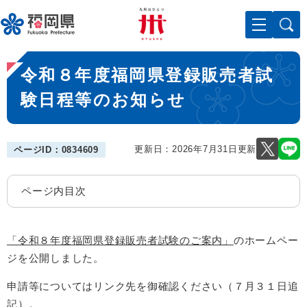
ペ
メニューを飛ばして本文へ
ー
ジ
の
本
先
令和８年度福岡県登録販売者試
文
頭
で
験日程等のお知らせ
す
。
更新日：2026年7月31日更新
ページID：0834609
ページ内目次
「令和８年度福岡県登録販売者試験のご案内」
のホームペー
ジを公開しました。
申請等についてはリンク先を御確認ください（７月３１日追
記）。