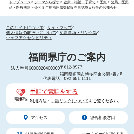
トップページ
>
テーマから探す
>
健康・福祉・子育て
>
医療
>
薬局、医薬
品・医療機器
>
令和８年度福岡県登録販売者試験日程等のお知らせ
このサイトについて
サイトマップ
個人情報の取扱いについて
免責事項・リンク等
ウェブアクセシビリティ
福岡県庁のご案内
〒812-8577
法人番号6000020400009
福岡県福岡市博多区東公園7番7号
代表電話：092-651-1111
手話で電話をする
利用方法：
手話リンクについて
をご覧ください。
アクセス
総合相談窓口
ホームページに関する