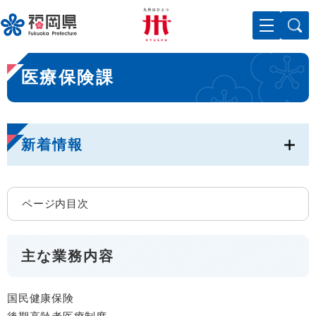
ペ
メニューを飛ばして本文へ
ー
ジ
の
本
先
医療保険課
文
頭
で
す
。
新着情報
ページ内目次
主な業務内容
国民健康保険