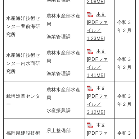
2.08MB]
本文
農林水産部水産
水産海洋技術セ
[PDFファ
令和３
局
ンター豊前海研
イル／
年２月
究所
漁業管理課
1.23MB]
本文
農林水産部水産
水産海洋技術セ
[PDFファ
令和３
局
ンター内水面研
イル／
年２月
究所
漁業管理課
1.41MB]
本文
農林水産部水産
栽培漁業センタ
[PDFファ
令和３
局
ー
イル／
年２月
水産振興課
3.12MB]
本文
県土整備部
福岡県建設技術
[PDFファ
令和３