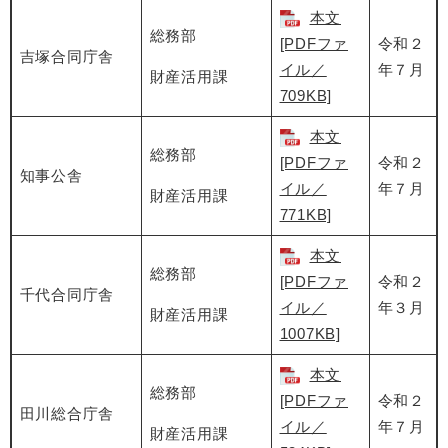
本文
総務部
[PDFファ
令和２
吉塚合同庁舎
イル／
年７月
財産活用課
709KB]
本文
総務部
[PDFファ
令和２
知事公舎
イル／
年７月
財産活用課
771KB]
本文
総務部
[PDFファ
令和２
千代合同庁舎
イル／
年３月
財産活用課
1007KB]
本文
総務部
[PDFファ
令和２
田川総合庁舎
イル／
年７月
財産活用課