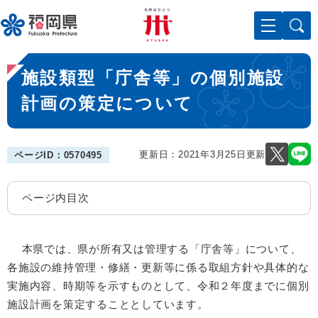
ペ
メニューを飛ばして本文へ
ー
ジ
の
本
先
施設類型「庁舎等」の個別施設
文
頭
で
計画の策定について
す
。
更新日：2021年3月25日更新
ページID：0570495
ページ内目次
本県では、県が所有又は管理する「庁舎等」について、
各施設の維持管理・修繕・更新等に係る取組方針や具体的な
実施内容、時期等を示すものとして、令和２年度までに個別
施設計画を策定することとしています。