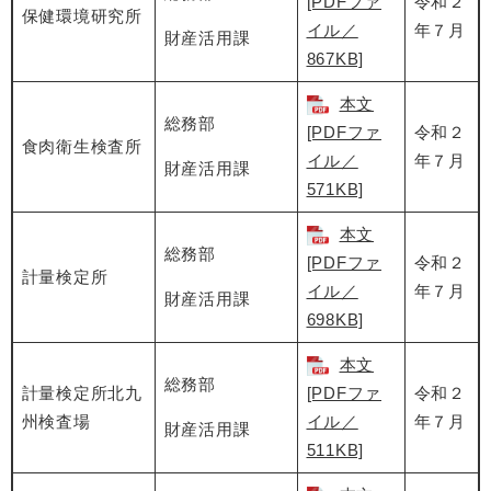
[PDFファ
令和２
保健環境研究所
イル／
年７月
財産活用課
867KB]
本文
総務部
[PDFファ
令和２
食肉衛生検査所
イル／
年７月
財産活用課
571KB]
本文
総務部
[PDFファ
令和２
計量検定所
イル／
年７月
財産活用課
698KB]
本文
総務部
計量検定所北九
[PDFファ
令和２
州検査場
イル／
年７月
財産活用課
511KB]