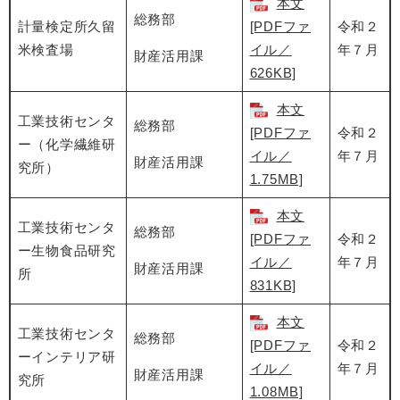
本文
総務部
計量検定所久留
[PDFファ
令和２
米検査場
イル／
年７月
財産活用課
626KB]
本文
工業技術センタ
総務部
[PDFファ
令和２
ー（化学繊維研
イル／
年７月
財産活用課
究所）
1.75MB]
本文
工業技術センタ
総務部
[PDFファ
令和２
ー生物食品研究
イル／
年７月
財産活用課
所
831KB]
本文
工業技術センタ
総務部
[PDFファ
令和２
ーインテリア研
イル／
年７月
財産活用課
究所
1.08MB]