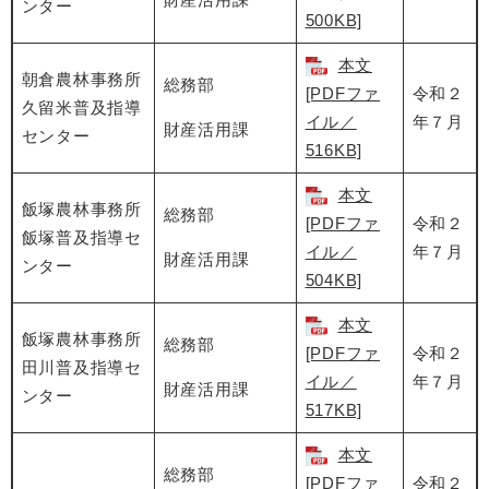
ンター
500KB]
本文
朝倉農林事務所
総務部
[PDFファ
令和２
久留米普及指導
イル／
年７月
財産活用課
センター
516KB]
本文
飯塚農林事務所
総務部
[PDFファ
令和２
飯塚普及指導セ
イル／
年７月
財産活用課
ンター
504KB]
本文
飯塚農林事務所
総務部
[PDFファ
令和２
田川普及指導セ
イル／
年７月
財産活用課
ンター
517KB]
本文
総務部
[PDFファ
令和２