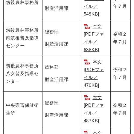
筑後農林事務所
イル／
年７月
財産活用課
549KB]
本文
筑後農林事務所
総務部
[PDFファ
令和２
南筑後普及指導
イル／
年７月
財産活用課
センター
638KB]
本文
筑後農林事務所
総務部
[PDFファ
令和２
八女普及指導セ
イル／
年７月
財産活用課
ンター
470KB]
本文
総務部
中央家畜保健衛
[PDFファ
令和２
生所
イル／
年７月
財産活用課
487KB]
本文