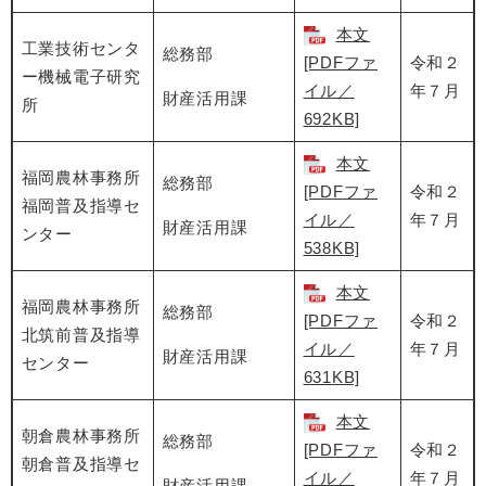
本文
工業技術センタ
総務部
[PDFファ
令和２
ー機械電子研究
イル／
年７月
財産活用課
所
692KB]
本文
福岡農林事務所
総務部
[PDFファ
令和２
福岡普及指導セ
イル／
年７月
財産活用課
ンター
538KB]
本文
福岡農林事務所
総務部
[PDFファ
令和２
北筑前普及指導
イル／
年７月
財産活用課
センター
631KB]
本文
朝倉農林事務所
総務部
[PDFファ
令和２
朝倉普及指導セ
イル／
年７月
財産活用課