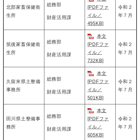
総務部
北部家畜保健衛
[PDFファ
令和２
生所
イル／
年７月
財産活用課
495KB]
本文
総務部
筑後家畜保健衛
[PDFファ
令和２
生所
イル／
年７月
財産活用課
732KB]
本文
総務部
久留米県土整備
[PDFファ
令和２
事務所
イル／
年７月
財産活用課
501KB]
本文
総務部
田川県土整備事
[PDFファ
令和２
務所
イル／
年７月
財産活用課
605KB]