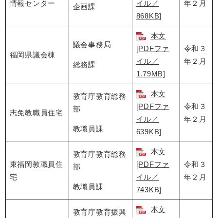
情報センター
イル／
年２月
企画課
868KB]
本文
議会事務局
[PDFファ
令和３
福岡県議会棟
イル／
年２月
総務課
1.79MB]
本文
教育庁教育総務
[PDFファ
令和３
部
志免教職員住宅
イル／
年２月
教職員課
639KB]
本文
教育庁教育総務
東福岡教職員住
[PDFファ
令和３
部
宅
イル／
年２月
教職員課
743KB]
本文
教育庁教育振興