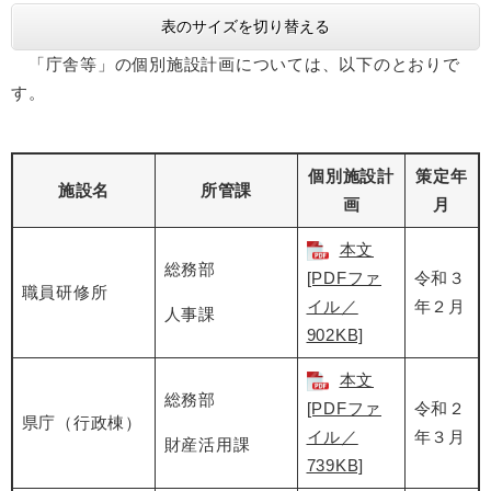
表のサイズを切り替える
「庁舎等」の個別施設計画については、以下のとおりで
す。
個別施設計
策定年
施設名
所管課
画
月
本文
総務部
[PDFファ
令和３
職員研修所
イル／
年２月
人事課
902KB]
本文
総務部
[PDFファ
令和２
県庁（行政棟）
イル／
年３月
財産活用課
739KB]