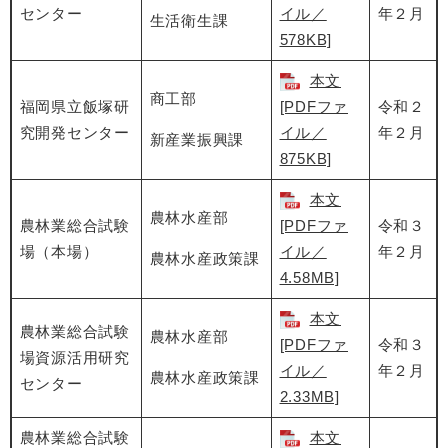
センター
イル／
年２月
生活衛生課
578KB]
本文
商工部
福岡県立飯塚研
[PDFファ
令和２
究開発センター
イル／
年２月
新産業振興課
875KB]
本文
農林水産部
農林業総合試験
[PDFファ
令和３
場（本場）
イル／
年２月
農林水産政策課
4.58MB]
本文
農林業総合試験
農林水産部
[PDFファ
令和３
場資源活用研究
イル／
年２月
農林水産政策課
センター
2.33MB]
農林業総合試験
本文