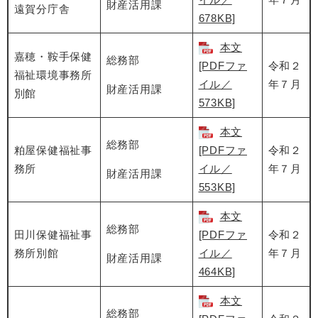
財産活用課
遠賀分庁舎
678KB]
本文
嘉穂・鞍手保健
総務部
[PDFファ
令和２
福祉環境事務所
イル／
年７月
財産活用課
別館
573KB]
本文
総務部
粕屋保健福祉事
[PDFファ
令和２
務所
イル／
年７月
財産活用課
553KB]
本文
総務部
田川保健福祉事
[PDFファ
令和２
務所別館
イル／
年７月
財産活用課
464KB]
本文
総務部