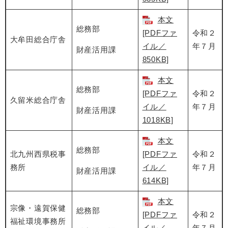
本文
総務部
[PDFファ
令和２
大牟田総合庁舎
イル／
年７月
財産活用課
850KB]
本文
総務部
[PDFファ
令和２
久留米総合庁舎
イル／
年７月
財産活用課
1018KB]
本文
総務部
北九州西県税事
[PDFファ
令和２
務所
イル／
年７月
財産活用課
614KB]
本文
宗像・遠賀保健
総務部
[PDFファ
令和２
福祉環境事務所
イル／
年７月