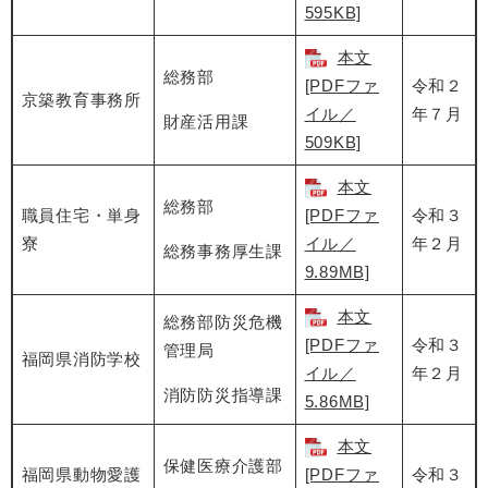
595KB]
本文
総務部
[PDFファ
令和２
京築教育事務所
イル／
年７月
財産活用課
509KB]
本文
総務部
職員住宅・単身
[PDFファ
令和３
寮
イル／
年２月
総務事務厚生課
9.89MB]
本文
総務部防災危機
[PDFファ
令和３
管理局
福岡県消防学校
イル／
年２月
消防防災指導課
5.86MB]
本文
保健医療介護部
福岡県動物愛護
[PDFファ
令和３