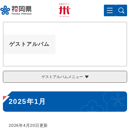
ペ
メニューを飛ばして本文へ
ー
ジ
の
先
頭
で
ゲストアルバム
す
。
ゲストアルバムメニュー
本
2025年1月
文
2026年4月20日更新