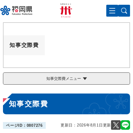
ペ
メニューを飛ばして本文へ
ー
ジ
の
先
頭
で
知事交際費
す
。
知事交際費メニュー
本
知事交際費
文
更新日：2026年8月1日更新
ページID：0807276