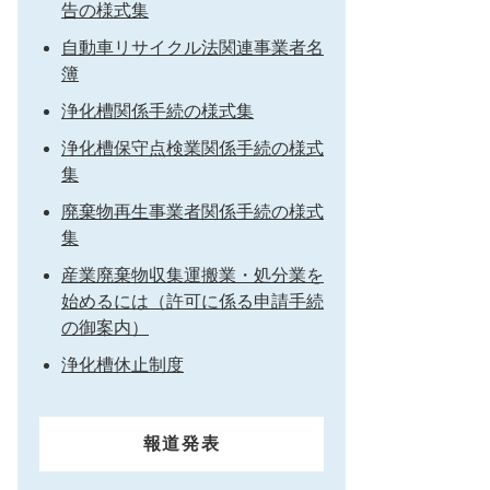
告の様式集
自動車リサイクル法関連事業者名
簿
浄化槽関係手続の様式集
浄化槽保守点検業関係手続の様式
集
廃棄物再生事業者関係手続の様式
集
産業廃棄物収集運搬業・処分業を
始めるには（許可に係る申請手続
の御案内）
浄化槽休止制度
報道発表