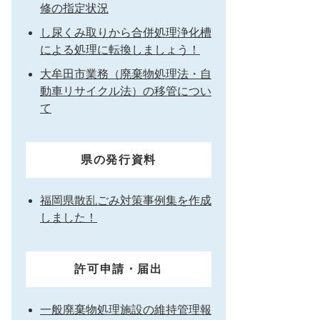
修の指定状況
し尿くみ取りから合併処理浄化槽
による処理に転換しましょう！
大牟田市業務（廃棄物処理法・自
動車リサイクル法）の移管につい
て
県の発行資料
福岡県散乱ごみ対策事例集を作成
しました！
許可申請・届出
一般廃棄物処理施設の維持管理報