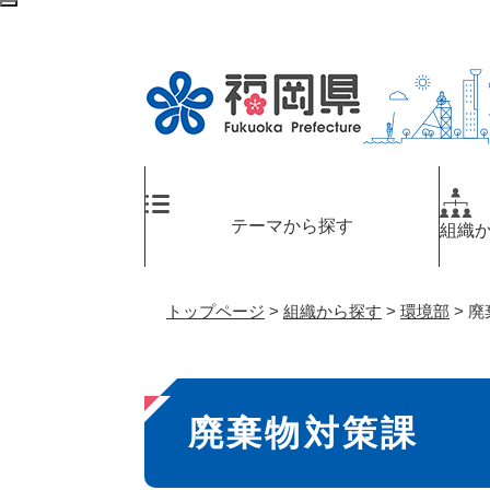
ペ
検
ー
索
ジ
エ
の
リ
先
ア
頭
へ
で
す
。
テーマから探す
組織
トップページ
>
組織から探す
>
環境部
>
廃
本
廃棄物対策課
文