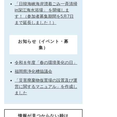
「日韓海峡海岸漂着ごみ一斉清掃
in深江海水浴場」 を開催しま
す！（参加者募集期間を5月7日
まで延長しました！）
お知らせ（イベント・募
集）
令和８年度「春の環境美化の日」
福岡県浄化槽協議会
「災害廃棄物仮置場の設置及び運
営に関するマニュアル」を作成し
ました
情報が見つからない時は